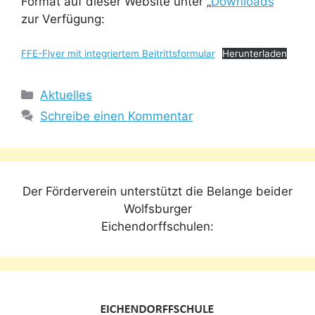
Format auf dieser Website unter „
Downloads
“
zur Verfügung:
FFE-Flyer mit integriertem Beitrittsformular
Herunterladen
Kategorien
Aktuelles
Schreibe einen Kommentar
Der Förderverein unterstützt die Belange beider
Wolfsburger
Eichendorffschulen: