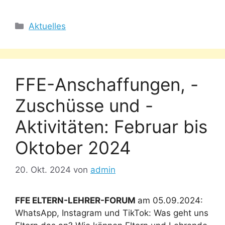
Kategorien
Aktuelles
FFE-Anschaffungen, -
Zuschüsse und -
Aktivitäten: Februar bis
Oktober 2024
20. Okt. 2024
von
admin
FFE ELTERN-LEHRER-FORUM
am 05.09.2024:
WhatsApp, Instagram und TikTok: Was geht uns